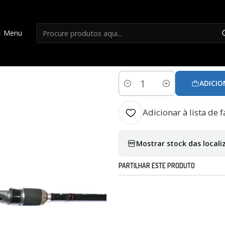
Início
Canas Casting
Cana Vega Trx 0114-69mhc Spinnerbait
Menu
|
Cana Vega Trx 01
ADICIO
Quantidade
Adicionar à lista de f
Mostrar stock das locali
PARTILHAR ESTE PRODUTO