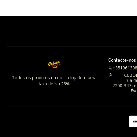
Contacte-nos
+35196130
CEBO
Todos os produtos na nossa loja tem uma
rua d
taxa de Iva 23%
7200-347 r
Évo