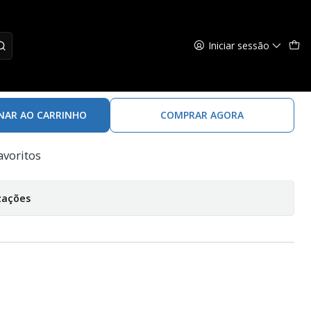
Iniciar sessão
14-69mhc Spinnerbait
NAR AO CARRINHO
COMPRAR AGORA
avoritos
zações