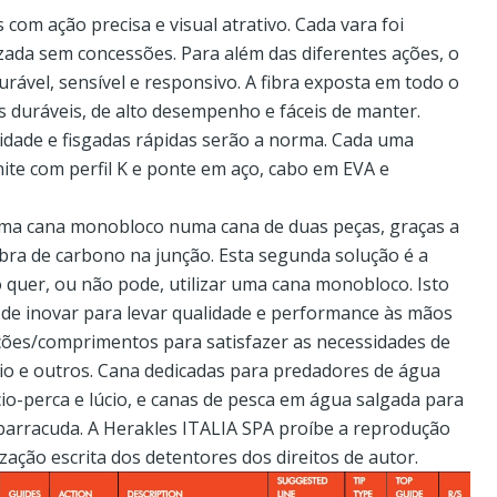
 com ação precisa e visual atrativo. Cada vara foi
izada sem concessões. Para além das diferentes ações, o
urável, sensível e responsivo. A fibra exposta em todo o
s duráveis, de alto desempenho e fáceis de manter.
idade e fisgadas rápidas serão a norma. Cada uma
nite com perfil K e ponte em aço, cabo em EVA e
 cana monobloco numa cana de duas peças, graças a
bra de carbono na junção. Esta segunda solução é a
quer, ou não pode, utilizar uma cana monobloco. Isto
de inovar para levar qualidade e performance às mãos
ções/comprimentos para satisfazer as necessidades de
io e outros. Cana dedicadas para predadores de água
cio-perca e lúcio, e canas de pesca em água salgada para
barracuda. A Herakles ITALIA SPA proíbe a reprodução
ização escrita dos detentores dos direitos de autor.