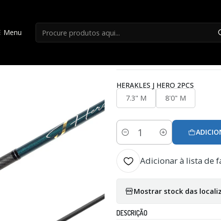
Início
Canas Spinning
Cana Herakles J hero - 2pcs
Menu
|
Cana Herakles J h
HERAKLES J HERO 2PCS
7.3" M
8'0" M
ADICIO
Quantidade
Adicionar à lista de f
Mostrar stock das locali
DESCRIÇÃO