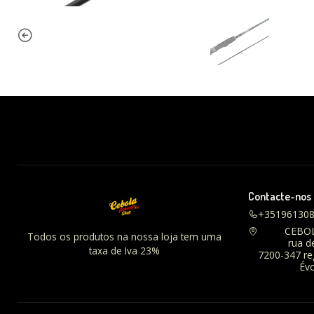
Contacte-nos
+35196130
CEBO
Todos os produtos na nossa loja tem uma
rua d
taxa de Iva 23%
7200-347 r
Évo