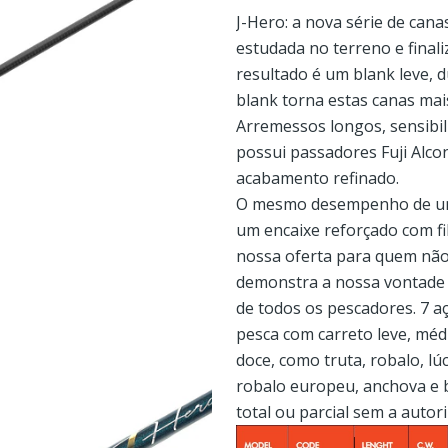
J-Hero: a nova série de canas
estudada no terreno e final
resultado é um blank leve, d
blank torna estas canas mai
Arremessos longos, sensibil
possui passadores Fuji Alco
acabamento refinado.
O mesmo desempenho de uma
um encaixe reforçado com fi
nossa oferta para quem não 
demonstra a nossa vontade 
de todos os pescadores. 7 a
pesca com carreto leve, méd
doce, como truta, robalo, lú
robalo europeu, anchova e 
total ou parcial sem a autor