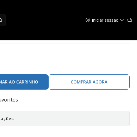
Iniciar sessão
ero - 2pcs
NAR AO CARRINHO
COMPRAR AGORA
avoritos
zações