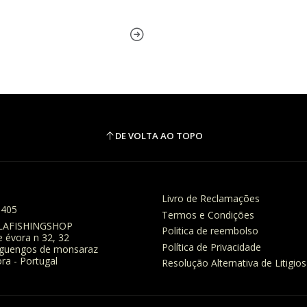
DE VOLTA AO TOPO
Livro de Reclamações
8405
Termos e Condições
LAFISHINGSHOP
Politica de reembolso
e évora n 32, 32
Política de Privacidade
eguengos de monsaraz
ra - Portugal
Resolução Alternativa de Litigios