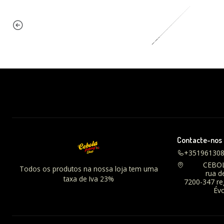
Contacte-nos
+35196130
CEBO
Todos os produtos na nossa loja tem uma
rua d
taxa de Iva 23%
7200-347 r
Évo