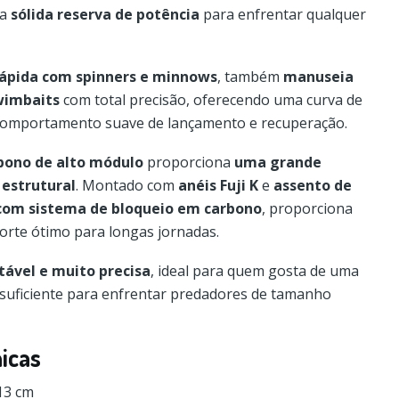
ma
sólida reserva de potência
para enfrentar qualquer
ápida com spinners e minnows
, também
manuseia
wimbaits
com total precisão, oferecendo uma curva de
comportamento suave de lançamento e recuperação.
rbono de alto módulo
proporciona
uma grande
 estrutural
. Montado com
anéis Fuji K
e
assento de
 com sistema de bloqueio em carbono
, proporciona
orte ótimo para longas jornadas.
tável e muito precisa
, ideal para quem gosta de uma
 suficiente para enfrentar predadores de tamanho
nicas
13 cm