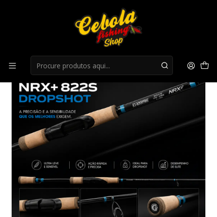
Início
Canas Spinning
Cana G.Loomis NRX+ Dropshot 822s 6'10" 208cm 1/8-3/8