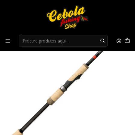
Início
Canas Spinning
Cana G.Loomis GCX 852S JWR