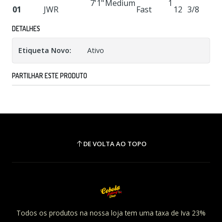
7'1"
Medium
1
01
JWR
Fast
12
3/8
DETALHES
Etiqueta Novo:
Ativo
PARTILHAR ESTE PRODUTO
DE VOLTA AO TOPO
Todos os produtos na nossa loja tem uma taxa de Iva 23%