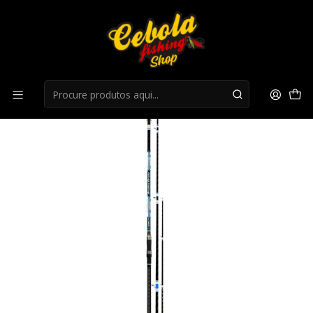
Início
Canas Mar
Cana Colmic Araton Orata 3.00mt (50-300GR) 2 Ponteiras