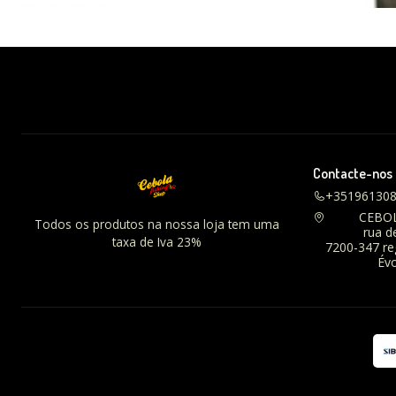
Contacte-nos
+35196130
CEBO
Todos os produtos na nossa loja tem uma
rua d
taxa de Iva 23%
7200-347 r
Évo