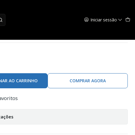
Iniciar sessão
-T Verde
NAR AO CARRINHO
COMPRAR AGORA
avoritos
zações