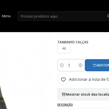
Início
Calças
Calças Hart Ibice-T Verde
Menu
|
Calças Hart Ibice
TAMANHO CALÇAS
46
ADICIO
Quantidade
Adicionar à lista de f
Mostrar stock das locali
DESCRIÇÃO