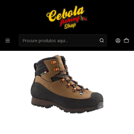
Início
Botas
Botas Zamberlan Cormons GTX WL