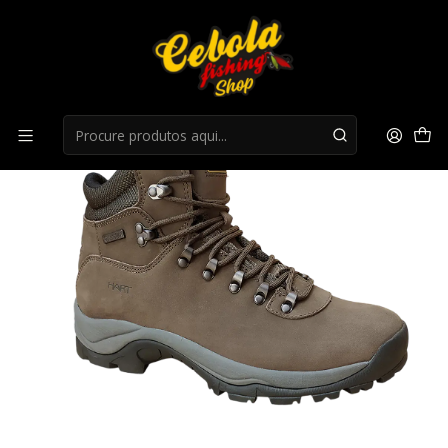
Início
promoção botas
Botas Hart Ruslan