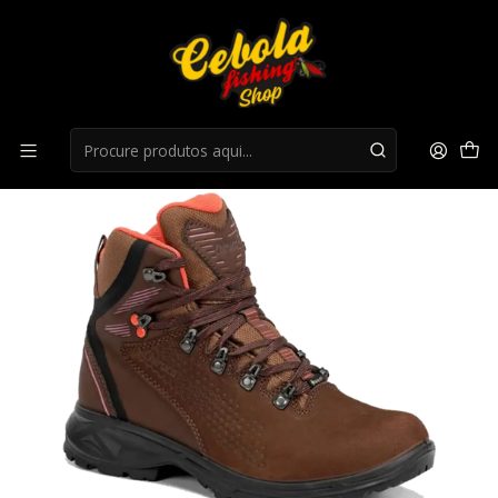
Início
Botas
Botas Chiruca Taiga 08