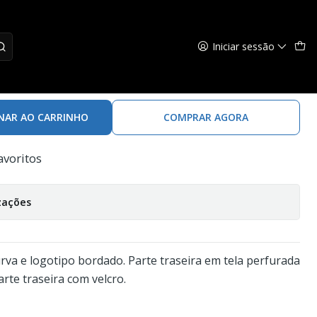
Iniciar sessão
R MESH T. Unico
NAR AO CARRINHO
COMPRAR AGORA
avoritos
zações
va e logotipo bordado. Parte traseira em tela perfurada
arte traseira com velcro.