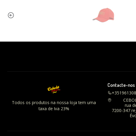
Contacte-nos
+35196130
CEBO
Todos os produtos na nossa loja tem uma
rua d
taxa de Iva 23%
7200-347 r
Évo