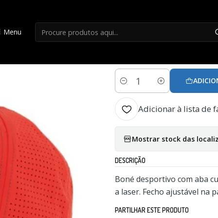
Início
Bones/Chapeus
Boné HART POWER MESH T. Unico
Menu
|
Boné HART POWE
ADICIO
Quantidade
Adicionar à lista de f
Mostrar stock das locali
DESCRIÇÃO
Boné desportivo com aba cur
a laser. Fecho ajustável na p
PARTILHAR ESTE PRODUTO