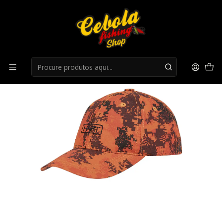
Início
Bones/Chapeus
Boné Hart Ibero Pixel Blaze