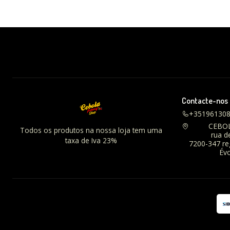
Contacte-nos
+35196130
CEBO
Todos os produtos na nossa loja tem uma
rua d
taxa de Iva 23%
7200-347 r
Évo