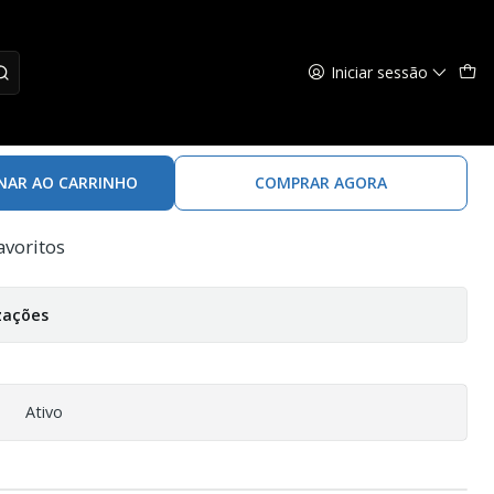
Iniciar sessão
c Camo Blaze
NAR AO CARRINHO
COMPRAR AGORA
avoritos
zações
Ativo