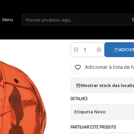
Início
Bones/Chapeus
Boné Hart Henar-c Camo Blaze
Menu
|
Boné Hart Henar-
ADICIO
Quantidade
Adicionar à lista de f
Mostrar stock das locali
DETALHES
Etiqueta Novo:
PARTILHAR ESTE PRODUTO