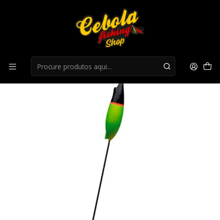
Início
Boias
Boias Evia LQ 4.5mm 20gr SELQ03