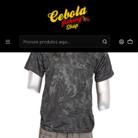
Início
Superior
T-Shirt Barbaric ref.30564