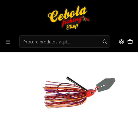
Início
Chatterbaits
Amostra Herakles Amphibio Chatterbait 5/8oz