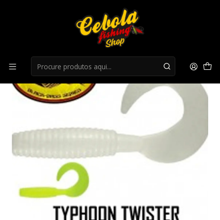
Início
Flukes
Amostra BAITSFISHING Typhoon Twister