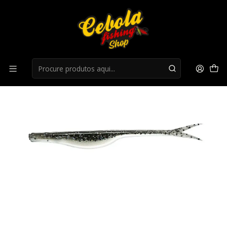
Início
Flukes
Amostra YUM BREAK'N SHAD