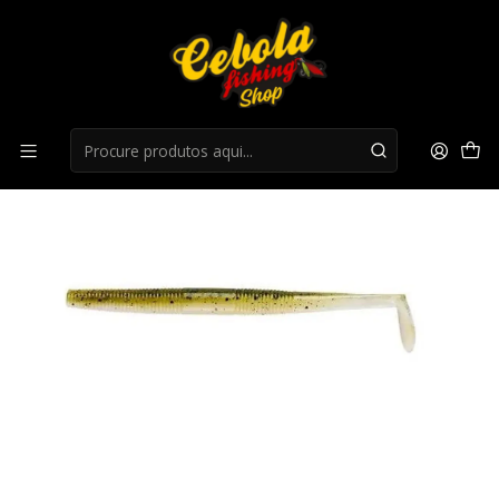
Início
Amostras
Amostra YUM Swim'n Dinger 5"