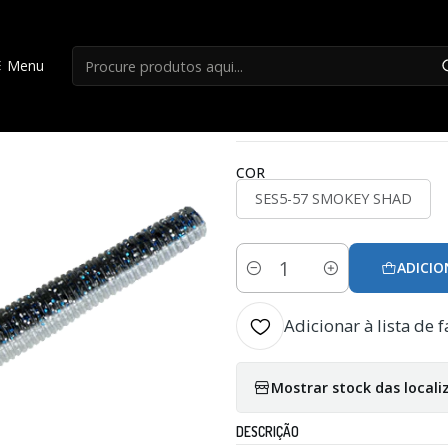
Início
Senkos
Amostra Strike King SHIM-E-STICK
Menu
|
Amostra Strike K
COR
SES5-57 SMOKEY SHAD
ADICIO
Quantidade
Adicionar à lista de f
Mostrar stock das locali
DESCRIÇÃO