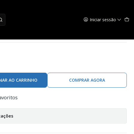
Iniciar sessão
ing SHIM-E-STICK
NAR AO CARRINHO
COMPRAR AGORA
avoritos
zações