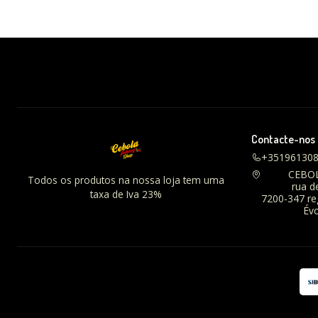
Contacte-nos
+35196130
CEBO
Todos os produtos na nossa loja tem uma
rua d
taxa de Iva 23%
7200-347 r
Évo