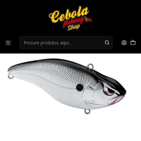
Início
Lipless
Amostra Spro Aruku Shad 60