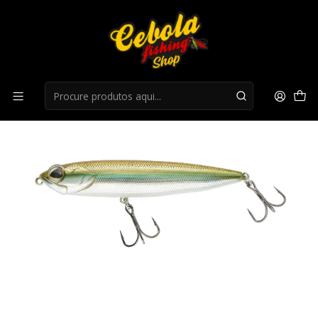
Início
Superficie
Amostra Sakura Glasstik 100F - 100MM