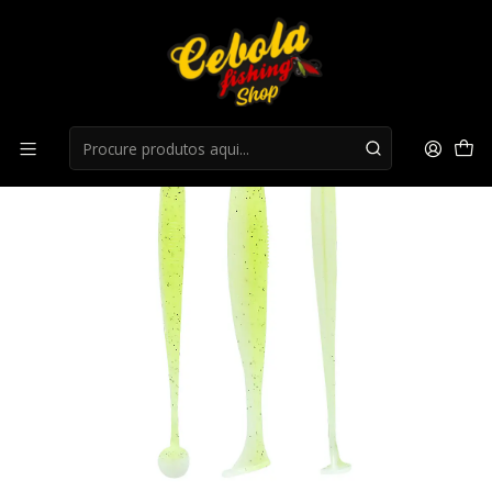
Início
Flukes
Amostra Herakles Benjo R 5'0"