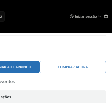
Iniciar sessão
''
NAR AO CARRINHO
COMPRAR AGORA
avoritos
zações