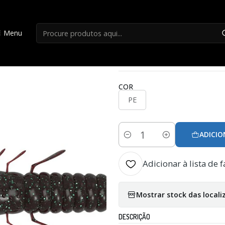
Início
Lagostim
Amostra Hart Spy 4''
Menu
|
Amostra Hart Spy 4
COR
PE
ADICIO
Quantidade
Adicionar à lista de f
Mostrar stock das locali
DESCRIÇÃO