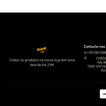
Contacte-nos
+35196130
CEBO
Todos os produtos na nossa loja tem uma
rua d
taxa de Iva 23%
7200-347 r
Évo