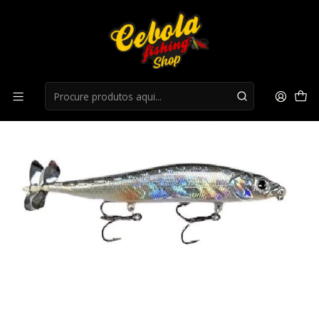
Início
Superficie
Passeante Yokozuna Dokker 110F