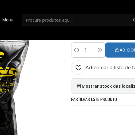
Início
Engodos
Engodo Vr-fishing - Fataça
Menu
|
Engodo Vr-fishing
ADICIO
Quantidade
Adicionar à lista de f
Mostrar stock das locali
PARTILHAR ESTE PRODUTO