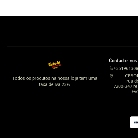
Contacte-nos
+35196130
CEBO
Todos os produtos na nossa loja tem uma
rua d
taxa de Iva 23%
7200-347 r
Évo