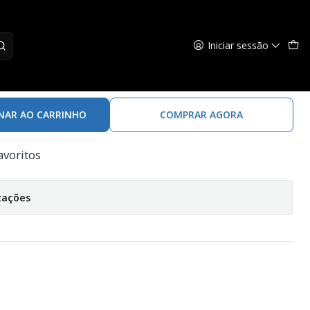
Iniciar sessão
 - Fataça
NAR AO CARRINHO
COMPRAR AGORA
avoritos
zações