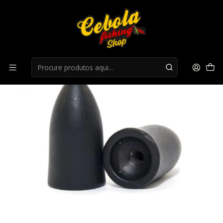
Início
Balas
Balas Vega Worm Weight tungsténio - 3 pcs