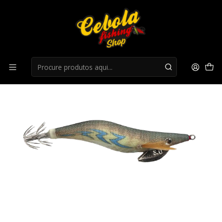
Início
Toneiras / Palhaços
Vega Egi Tori 2,5 - 504