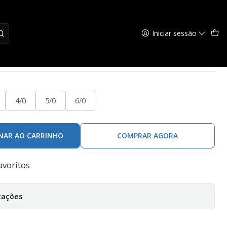
Iniciar sessão
2 BN C/25
4/0
5/0
6/0
NAR AO CARRINHO
COMPRAR AGORA
avoritos
zações