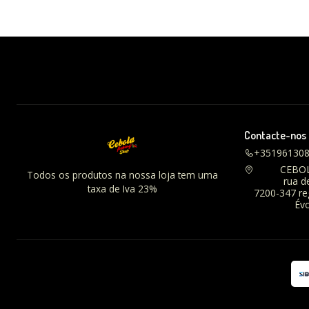
Contacte-nos
+35196130
CEBO
Todos os produtos na nossa loja tem uma
rua d
taxa de Iva 23%
7200-347 r
Évo