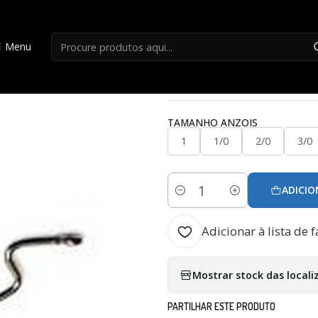
Início
Anzois
Anzois Vega 17592 BN C/25
Menu
|
Anzois Vega 1759
TAMANHO ANZOIS
1
1/0
2/0
3/0
ADICIO
Quantidade
Adicionar à lista de f
Mostrar stock das locali
PARTILHAR ESTE PRODUTO