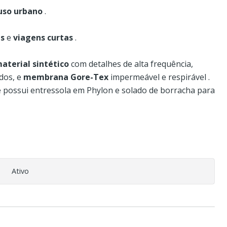
uso urbano
.
as
e
viagens curtas
.
aterial sintético
com detalhes de alta frequência,
dos, e
membrana Gore-Tex
impermeável e respirável .
 possui entressola em Phylon e solado de borracha para
Ativo