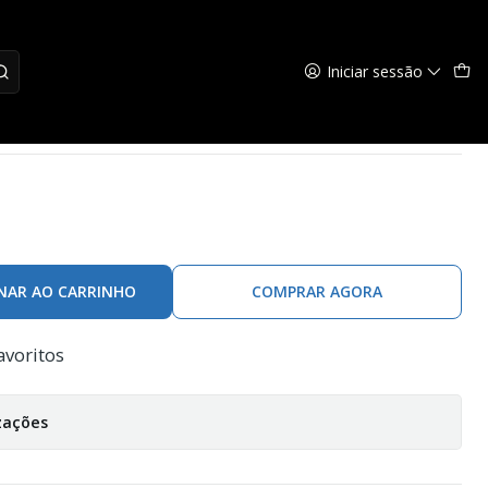
Iniciar sessão
la 08 Lady
NAR AO CARRINHO
COMPRAR AGORA
avoritos
zações