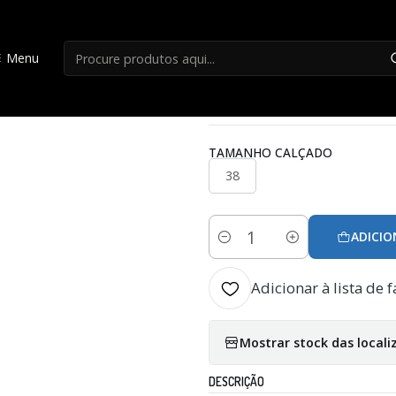
Início
Ténis
Ténis Chiruca Avila 08 Lady
Menu
|
Ténis Chiruca Avi
TAMANHO CALÇADO
38
ADICIO
Quantidade
Adicionar à lista de f
Mostrar stock das locali
DESCRIÇÃO