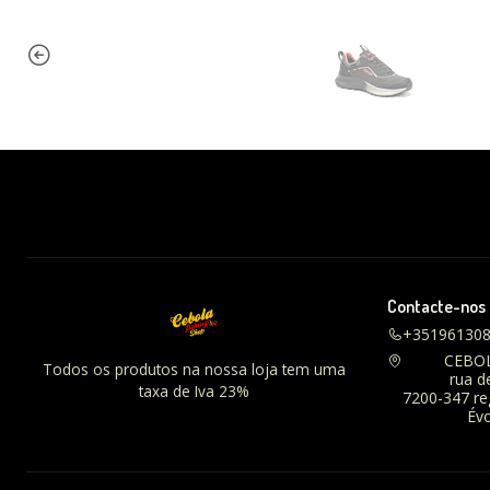
Contacte-nos
+35196130
CEBO
Todos os produtos na nossa loja tem uma
rua d
taxa de Iva 23%
7200-347 r
Évo