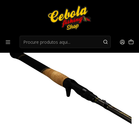
Início
Canas Casting
Team Lew’s Custom Pro