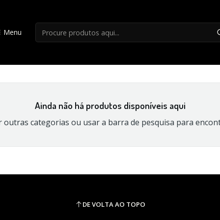
Início
Suportes Carpfishing
Menu
Suportes Carpfishing
Ainda não há produtos disponíveis aqui
 outras categorias ou usar a barra de pesquisa para encon
DE VOLTA AO TOPO