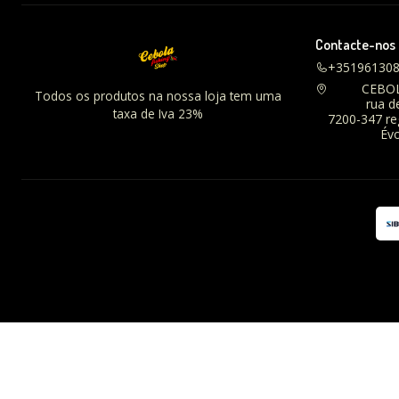
Contacte-nos
+35196130
CEBO
Todos os produtos na nossa loja tem uma
rua d
taxa de Iva 23%
7200-347 r
Évo