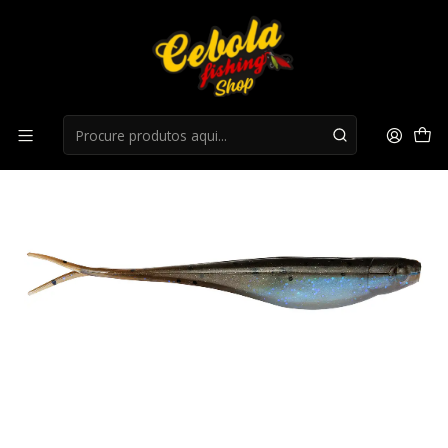
Início
Flukes
Flukes Strike king Baby Z Too - the deal