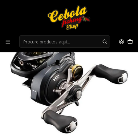
Início
Carretos Casting
Shimano Curado BFS XG