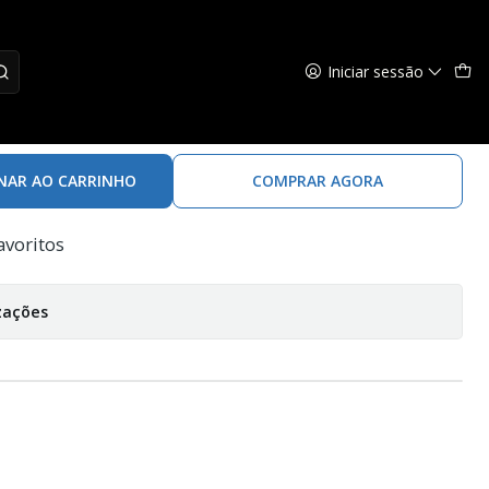
Iniciar sessão
er Black Bremas
NAR AO CARRINHO
COMPRAR AGORA
avoritos
zações