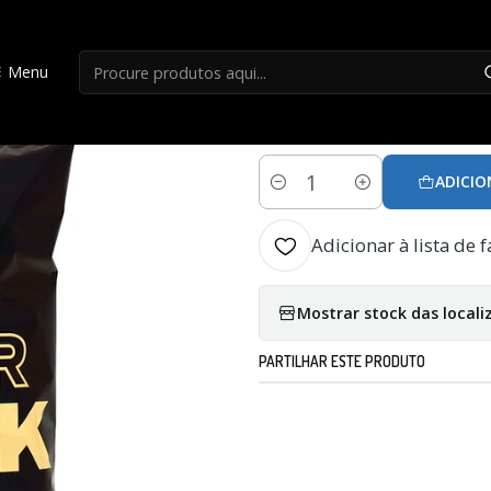
Início
Engodos
Sensas 3000 Super Black Bremas
Menu
|
Sensas 3000 Sup
ADICIO
Quantidade
Adicionar à lista de f
Mostrar stock das locali
PARTILHAR ESTE PRODUTO