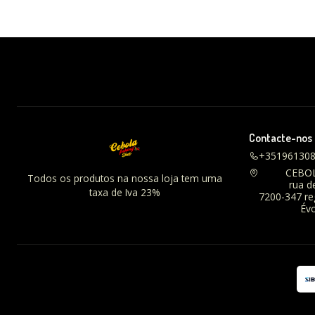
Contacte-nos
+35196130
CEBO
Todos os produtos na nossa loja tem uma
rua d
taxa de Iva 23%
7200-347 r
Évo