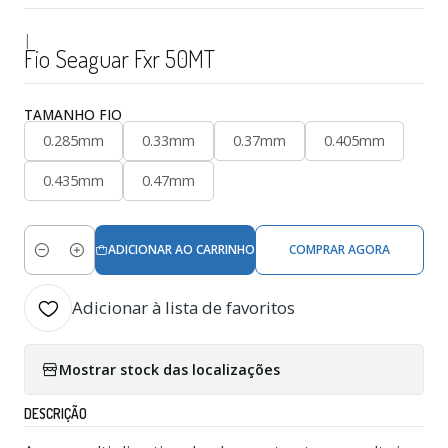
|
Fio Seaguar Fxr 50MT
TAMANHO FIO
0.285mm
0.33mm
0.37mm
0.405mm
0.435mm
0.47mm
ADICIONAR AO CARRINHO
COMPRAR AGORA
Quantidade
Adicionar à lista de favoritos
Mostrar stock das localizações
DESCRIÇÃO