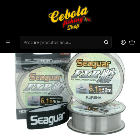
Início
fluorocarbono
Fio Seaguar Fxr 50MT