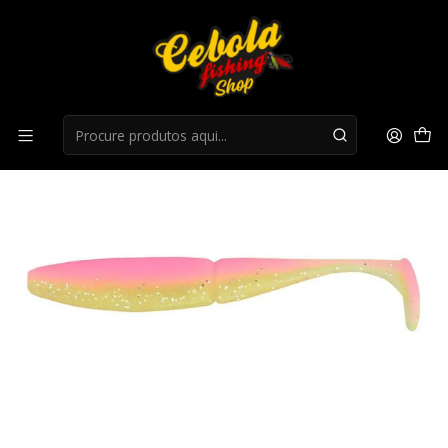
Início
Flukes
Flukes SAWAMURA ONE'UP SHAD SLIM 4" - Pink Chart