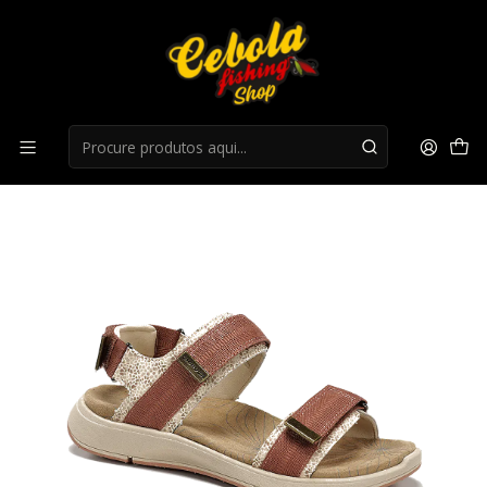
Início
Ténis
Sandalia Chiruca Finisterre Siena 04