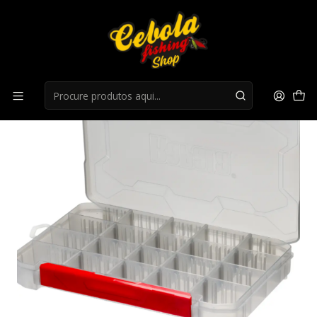
Início
Ferramentas e Acessorios
Rapala Tackle Tray 356