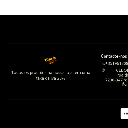
Contacte-nos
+35196130
CEBO
Todos os produtos na nossa loja tem uma
rua d
taxa de Iva 23%
7200-347 r
Évo