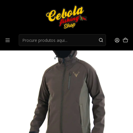
Início
Roupa Caça
Casaco North Co. Softshell Action