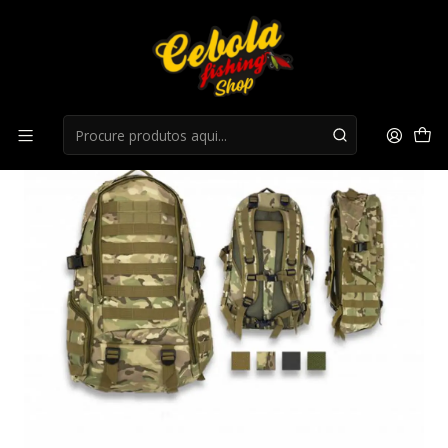
Início
Mochilas
Mochila Barbaric Estilo Militar - MA-34882-CP (38L)