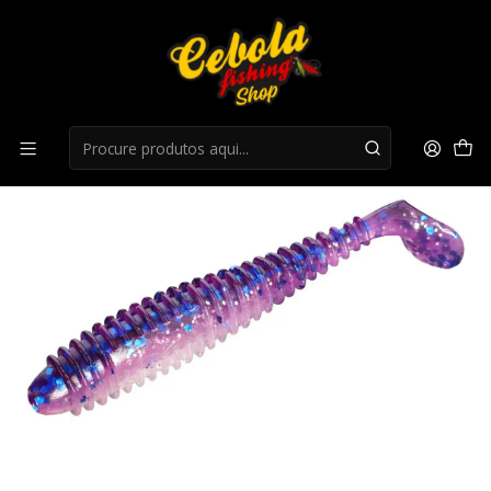
Início
Flukes
Flukes Mikado Speedo 9cm - 372