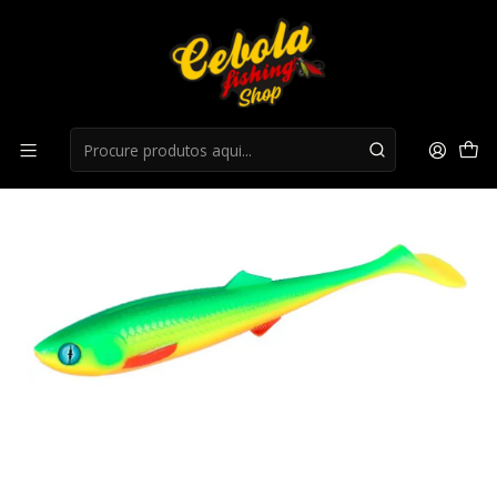
Início
Flukes
Flukes Mikado Sicario 10.5cm - Yellow lime