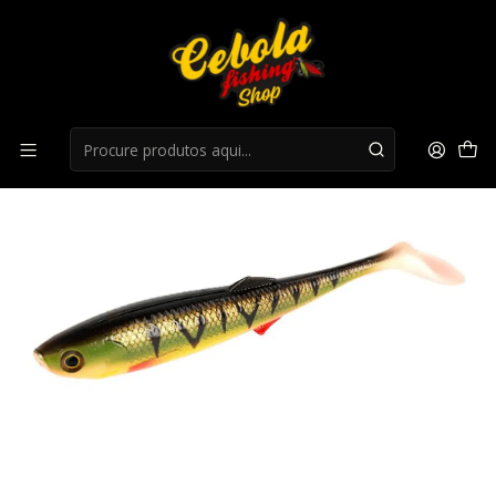
Início
Flukes
Flukes Mikado Sicario 10.5cm - Bloody Perch