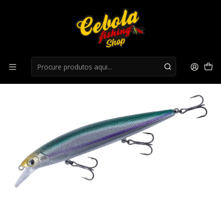
Início
Jerkbaits
Jerkbait Majorcraft Ceana Jerkbait 110sps - blue back
silver