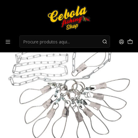
Início
Ferramentas e Acessorios
Stringer BaitsFishing