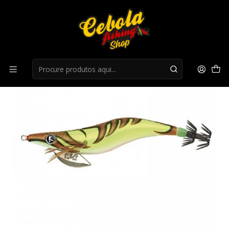
Início
Toneiras / Palhaços
Killer Gamba NAT 3.0