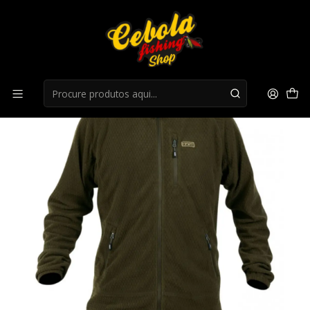
Início
Roupa Caça
Casaco Hart Pursuit-Mfz