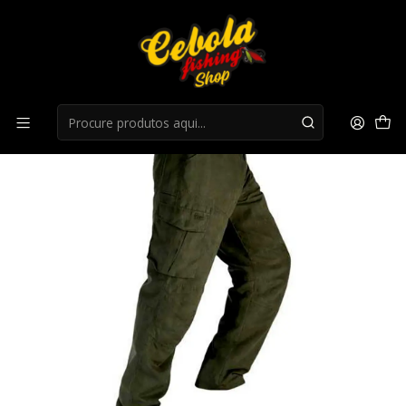
Início
Roupa Caça
Calças Hart Oakland-T